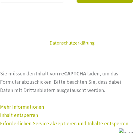
Mit dem Klick auf "Abonnieren" sind Sie damit einverstanden, dass
die Eurocom Translation Services GmbH Ihnen Informationen und
Inhalte via E-Mail zukommen lässt. Sie können diese Einwilligung
jederzeit widerrufen. Die
Datenschutzerklärung
haben Sie zur
Kenntnis genommen.
Sie müssen den Inhalt von
reCAPTCHA
laden, um das
Formular abzuschicken. Bitte beachten Sie, dass dabei
Daten mit Drittanbietern ausgetauscht werden.
Mehr Informationen
Inhalt entsperren
Erforderlichen Service akzeptieren und Inhalte entsperren