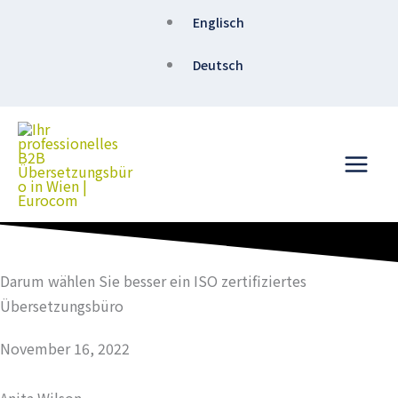
Zum
Englisch
Inhalt
springen
Deutsch
Darum wählen Sie besser ein ISO zertifiziertes
Übersetzungsbüro
November 16, 2022
Anita Wilson