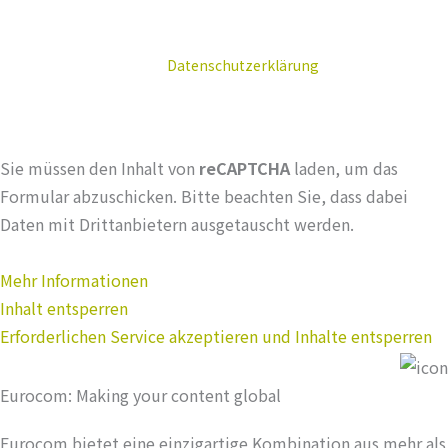
die Eurocom Translation Services GmbH Ihnen Informationen und
Inhalte via E-Mail zukommen lässt. Sie können diese Einwilligung
jederzeit widerrufen. Die
Datenschutzerklärung
haben Sie zur
Kenntnis genommen.
Sie müssen den Inhalt von
reCAPTCHA
laden, um das
Formular abzuschicken. Bitte beachten Sie, dass dabei
Daten mit Drittanbietern ausgetauscht werden.
Mehr Informationen
Inhalt entsperren
Erforderlichen Service akzeptieren und Inhalte entsperren
Eurocom: Making your content global
Eurocom bietet eine einzigartige Kombination aus mehr als