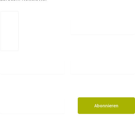
Vorname
Nachname
Unternehmen
E-Mail*
Mit dem Klick auf "Abonnieren" sind Sie damit einverstanden, dass